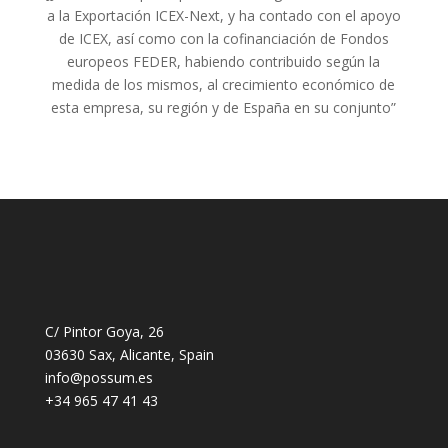
a la Exportación ICEX-Next, y ha contado con el apoyo
de ICEX, así como con la cofinanciación de Fondos
europeos FEDER, habiendo contribuido según la
medida de los mismos, al crecimiento económico de
esta empresa, su región y de España en su conjunto”
C/ Pintor Goya, 26
03630 Sax, Alicante, Spain
info@possum.es
+34 965 47 41 43