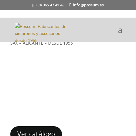
+34 965 47 41 43
info@possum.es
SAX – ALICANTE – DESDE 1955
cinturones, bolsos y
accesorios de lujo
Ver catálogo