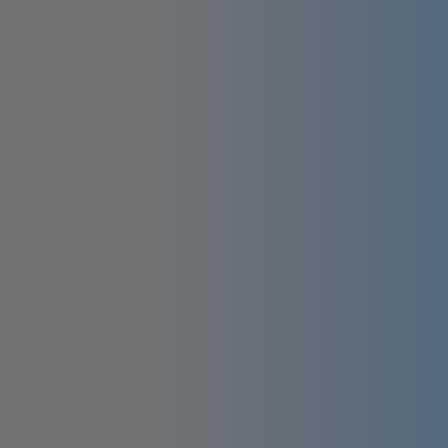
No podemos decir cuáles: trabajamos
bajo acuerdo de confidencialidad por
defecto. Esa discreción es la misma
exigencia que ponemos en cada pieza
Possum.