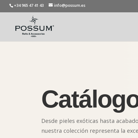
+34 965 47 41 43
info@possum.es
Catálog
Desde pieles exóticas hasta acabad
nuestra colección representa la exc