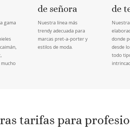
de señora
de t
ra gama
Nuestra línea más
Nuestra
trendy adecuada para
elaborad
ieles
marcas pret-a-porter y
donde p
 caimán,
estilos de moda.
desde lo
,
todo tip
y mucho
intrinca
as tarifas para profesio