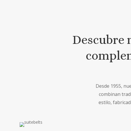
Descubre n
complem
Desde 1955, nues
combinan tradi
estilo, fabric